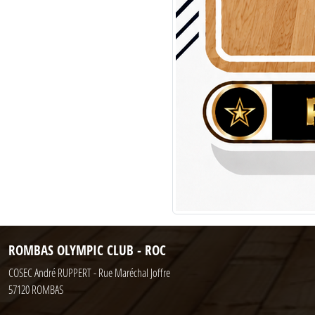
ROMBAS OLYMPIC CLUB - ROC
COSEC André RUPPERT - Rue Maréchal Joffre
57120
ROMBAS